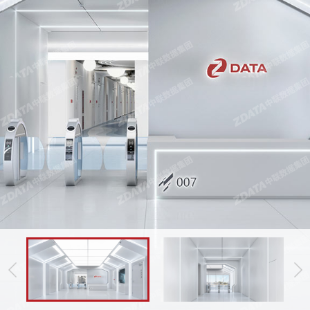
1
/
11