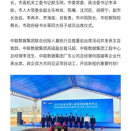
长，市直机关工委书记颜玉明，市委常委、政法委书记李泽
航，市人大常委会副主任林岚、陈曦、沈河民、胡德宁，副市
长张岩、李再丰、罗海俊、肖智勇，市中院院长、市检察院检
察长，市政府秘书长等四大班子成员出席仪式。
中联数据集团联合创始人兼执行总裁董岩出席活动并发表主旨
致辞。中联数据集团高级副总裁马超、中联数据集团工程中心
总经理李茂生、中联数据集团广东公司总经理何国福等企业代
表出席，政企双方共同见证项目动工，开启新程的重要时刻！