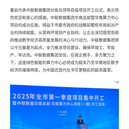
董岩代表中联数据集团对各位领导莅临项目开工仪式，表示热
烈欢迎和衷心的感谢。中联数据集团华南总部暨华南算力中心
项目的成功实施，得益于市委市政府的战略前瞻性布局和对产
业的持续赋能，从营商环境到产业协同，让企业深切感受到政
府推动数字经济高质量发展的决心与行动力。中联数据集团将
以今日奠基为起点，全力推进项目建设，确保早竣工、早投
产、早达效。中联数据集团坚信，在政企携手、多方聚力之
下，这座绿色智能的算力中心必将成为韶关乃至华南地区数字
经济的璀璨明珠，为中国式现代化书写更精彩的韶关篇章。