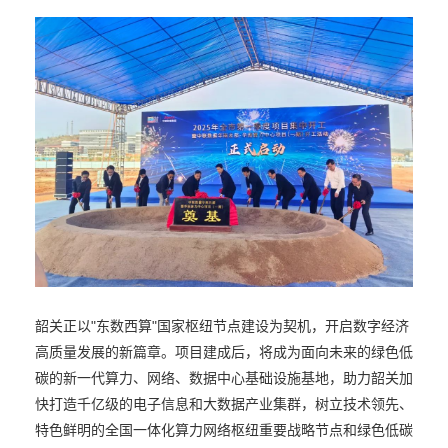
韶关正以"东数西算"国家枢纽节点建设为契机，开启数字经济
高质量发展的新篇章。项目建成后，将成为面向未来的绿色低
碳的新一代算力、网络、数据中心基础设施基地，助力韶关加
快打造千亿级的电子信息和大数据产业集群，树立技术领先、
特色鲜明的全国一体化算力网络枢纽重要战略节点和绿色低碳