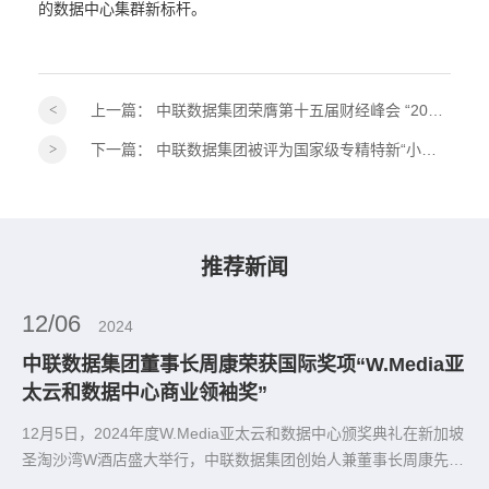
的数据中心集群新标杆。
上一篇：
中联数据集团荣膺第十五届财经峰会 “2026ESG 践行典范奖”！
下一篇：
中联数据集团被评为国家级专精特新“小巨人”企业
推荐新闻
12/06
2024
中联数据集团董事长周康荣获国际奖项“W.Media亚
太云和数据中心商业领袖奖”
12月5日，2024年度W.Media亚太云和数据中心颁奖典礼在新加坡
圣淘沙湾W酒店盛大举行，中联数据集团创始人兼董事长周康先生
荣获备受瞩目的国际奖项“W.Media亚太云和数据中心商业领袖