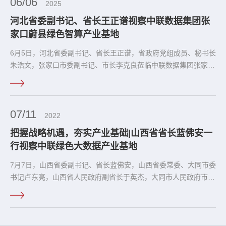
06/06
2025
河北省委副书记、省长王正谱视察中联数据集团张
家口蔚县绿色智算产业基地
6月5日，河北省委副书记、省长王正谱，省政府党组成员、秘书长
朱浩文，张家口市委副书记、市长李克良莅临中联数据集团张家口
蔚县绿色智算产业基地考察，详细了解基地建设情况。
07/11
2022
把握战略机遇，夯实产业基础|山西省省长蓝佛安一
行视察中联绿色大数据产业基地
7月7日，山西省委副书记、省长蓝佛安，山西省委常委、大同市委
书记卢东亮，山西省人民政府副省长于英杰，大同市人民政府市长
张强等领导到中联绿色大数据产业基地调研视察。中联数据董事长
周康、执行总裁董岩、副总裁马超和红杉中国合伙人徐青及客户代
表等一同参加活动。周康、董岩围绕项目规划建设和投产运营及产
业生态建设情况进行详细汇报，就中联数据助力大同高质量发展，