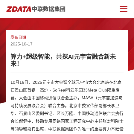
发布日期
2025-10-17
算力+超级智能，共探AI元宇宙融合新未
来！
10月16日，2025元宇宙大会暨全球元宇宙大会北京站在北京
石景山区首钢一高炉・SoReal科幻乐园33Meta Club隆重启
幕。大会由中国移动通信联合会主办，MASA（元宇宙加速与
可持续发展联合会）联合主办。北京市委宣传部副部长李卫
华、石景山区委副书记、区长万隆、中国移动通信联合会执行
会长倪健中、移动专用网络国家工程研究中心主任张宏科院士
等领导和嘉宾出席，中联数据集团作为唯一的重要算力基础设