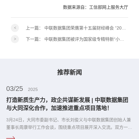
数据来源自：工信部网上服务大厅
上一篇：
中联数据集团荣膺第十五届财经峰会 “2026ESG 践行典范奖”！
下一篇：
中联数据集团被评为国家级专精特新“小巨人”企业
推荐新闻
03/25
2025
打造新质生产力，政企共谋新发展 | 中联数据集团
与大同深化合作，加速推进重点项目落地！
3月24日，大同市委副书记、市长刘俊义与中联数据集团创始人兼
董事长周康举行工作会谈，围绕重点项目展开深入交流。双方一致
认为，要以更紧密的合作推动项目落地，为大同打造“算力之城”提