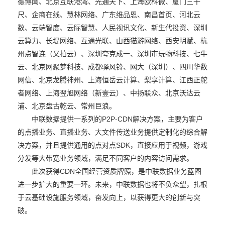
德博闻、北京互联港湾、光通天下、上海欧科微、厦门三千
尺、企商在线、慧林网络、广东维品恩、南昌首页、河北云
数、云端智度、云际智慧、人民视讯文化、新生代投资、深圳
云算力、长堤网络、互通光联、山西猫游网络、西安明赋、杭
州点智连（又拍云）、深圳夸克成一、深圳市玩物科技、七牛
云、北京网聚梦科技、成都驿风铃、网大（深圳）、四川华数
网信、北京龙腾神州、上海恒岳云计算、梨享计算、江西正舵
者网络、上海翌旭网络（新壹云）、中扬联众、北京沃达云
浦、北京盘古乾云、常州巨浪。
中联数据提供一系列的P2P-CDN解决方案，主要为客户
的点播业务、直播业务、大文件传送业务提供定制化的综合解
决方案，并且提供通用的点对点SDK，直接应用于视频，游戏
分发等大带宽业务领域，满足不同客户的内容访问需求。
此次获得CDN全国经营资质牌照，是中联数据业务蓝图
进一步扩大的重要一环。未来，中联数据也将不负众望，扎根
于云基础设施服务领域，奋发向上，以获得更大的创新与突
破。