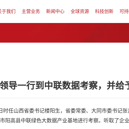
关于我们
主营业务
新闻中心
全球资源
科技创新
可持
领导一行到中联数据考察，并给
24日时任山西省委书记楼阳生，省委常委、大同市委书记
市阳高县中联绿色大数据产业基地进行考察。听取了企