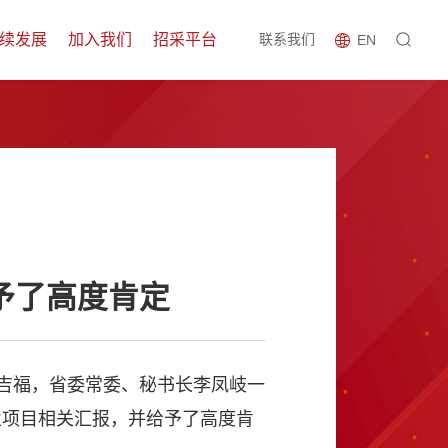
续发展
加入我们
招采平台
联系我们
EN
予了高度肯定
张吉福，省委常委、秘书长李凤岐一
业项目相关汇报，并给予了高度肯