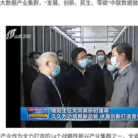
大数据产业集群，“发展、创新、民生、零碳”中联数据
产业作为全力打造的14个战略性新兴产业集群之一，全