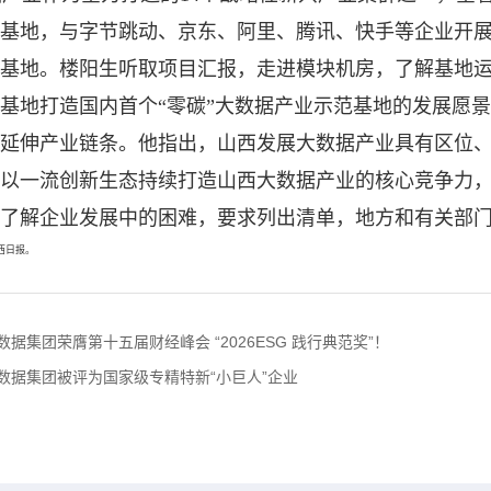
基地，与字节跳动、京东、阿里、腾讯、快手等企业开
基地。楼阳生听取项目汇报，走进模块机房，了解基地
基地打造国内首个“零碳”大数据产业示范基地的发展愿
延伸产业链条。他指出，山西发展大数据产业具有区位
以一流创新生态持续打造山西大数据产业的核心竞争力
了解企业发展中的困难，要求列出清单，地方和有关部
西日报。
数据集团荣膺第十五届财经峰会 “2026ESG 践行典范奖”！
数据集团被评为国家级专精特新“小巨人”企业