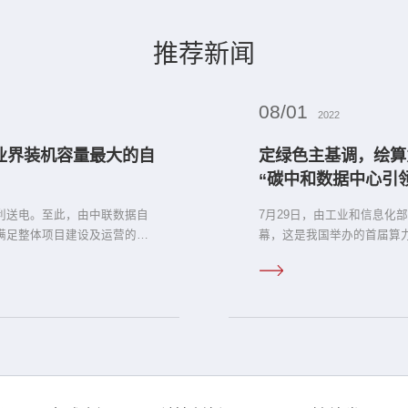
推荐新闻
08/01
2022
业界装机容量最大的自
定绿色主基调，绘算
“碳中和数据中心引
顺利送电。至此，由中联数据自
7月29日，由工业和信息化部
步满足整体项目建设及运营的用
幕，这是我国举办的首届算
。
会上公布了本年度“数据中心
荣膺“数据中心低碳等级（运