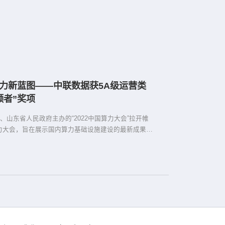
力新蓝图——中联数据获5A级运营类
领者”奖项
、山东省人民政府主办的“2022中国算力大会”拉开帷
力大会，旨在展示国内算力基础设施建设的最新成果。
低碳等级评估”的评审结果，中联绿色大数据产业基地
营类）5A”认证，这也是该评级中的最高等级。