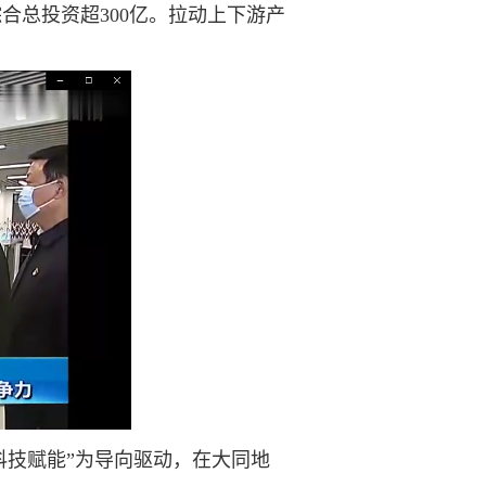
合总投资超300亿。拉动上下游产
技赋能”为导向驱动，在大同地