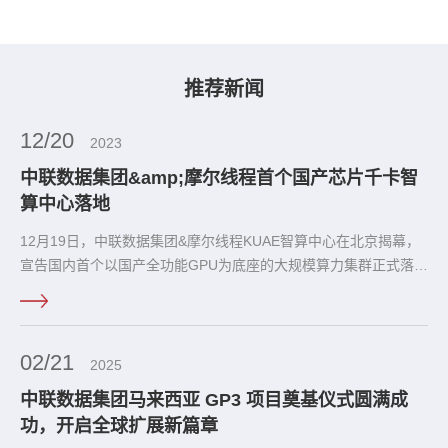
推荐新闻
12/20
2023
中联数据集团&amp;摩尔线程首个国产芯片千卡智
算中心落地
12月19日，中联数据集团&摩尔线程KUAE智算中心在北京揭幕，
宣告国内首个以国产全功能GPU为底座的大规模算力集群正式落
地，这是首个全国产千卡千亿模型训练平台，夯实了我国从建设智
算基础设施到大模型训练与推理的国产大模型一体化生态能力，持
续加速我国大模型智算产业发展。
02/21
2025
中联数据集团马来西亚 GP3 项目奠基仪式圆满成
功，开启全球扩展新篇章