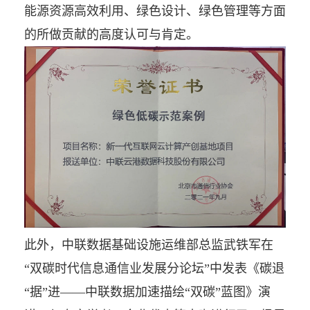
能源资源高效利用、绿色设计、绿色管理等方面
的所做贡献的高度认可与肯定。
此外，中联数据基础设施运维部总监武铁军在
“双碳时代信息通信业发展分论坛”中发表《碳退
“据”进——中联数据加速描绘“双碳”蓝图》演