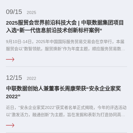
09/15
2025
2025服贸会世界前沿科技大会 | 中联数据集团项目
入选“新一代信息前沿技术创新标杆案例”
9月10日-14日，2025年中国国际服务贸易交易会在京举行，本届
服贸会以“数智领航，服贸焕新”作为年度主题，顺应服务贸易数字
化、智能化、绿色化趋势，聚焦人工智能、医疗健康、商旅文体健
融合发展等专业领域，展示多个国家和地区的创新发展成果。
12/15
2022
中联数据创始人兼董事长周康荣获“安永企业家奖
2022”
近日，“安永企业家奖2022”获奖者名单正式揭晓，今年的评选活动
以“激发活力，融通创新”为主题，旨在发掘和表彰为打造协同高
效、融通合作的创新生态做出显著贡献的企业家，通过共创共享、
良性共生、协同发展的方式持续创造长期价值，进一步激发中国企