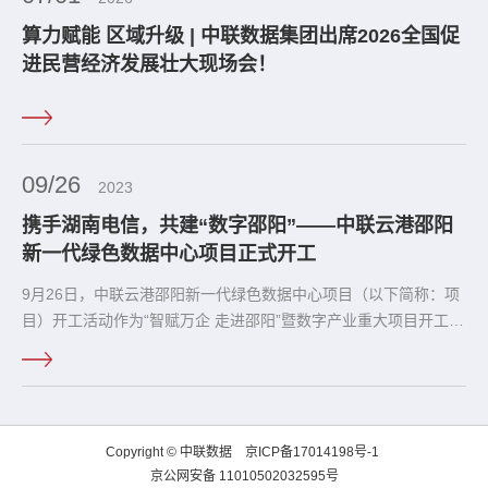
算力赋能 区域升级 | 中联数据集团出席2026全国促
进民营经济发展壮大现场会！
09/26
2023
携手湖南电信，共建“数字邵阳”——中联云港邵阳
新一代绿色数据中心项目正式开工
9月26日，中联云港邵阳新一代绿色数据中心项目（以下简称：项
目）开工活动作为“智赋万企 走进邵阳”暨数字产业重大项目开工签
约系列活动之一圆满举行。国务院参事、发展中国家科学院院士、
中科院大数据挖掘与知识管理重点实验室主任石勇，邵阳市委副书
记、市人民政府市长华学健
Copyright © 中联数据
京ICP备17014198号-1
京公网安备 11010502032595号