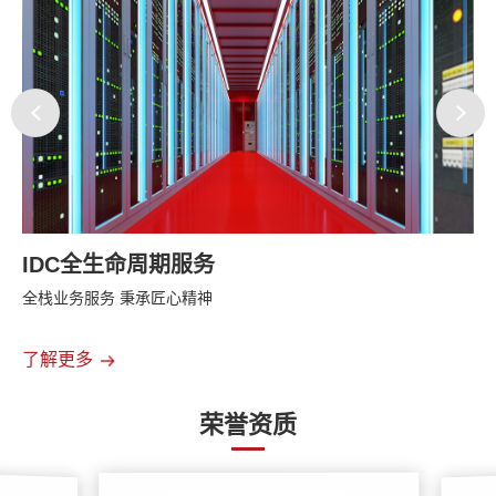
IDC全生命周期服务
全栈业务服务 秉承匠心精神
了解更多
荣誉资质