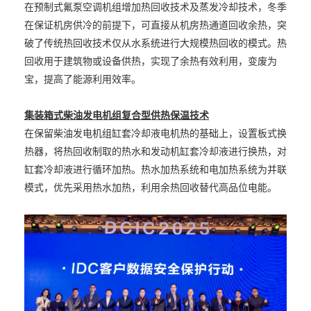
在预制式氟泵空调机组增加热回收技术及蒸发冷却技术，冬季
在保证机房供冷的前提下，可直接从机房热通道回收余热，突
破了传统热回收技术仅从水系统进行大规模热回收的模式。热
回收用于建筑物或设备供热，实现了余热有效利用，变废为
宝，提高了能源利用效率。
集装箱式柴油发电机组复合型供热保温技术
在保留柴油发电机组缸套冷却液电机热的基础上，设置板式换
热器，将热回收制取的热水和发动机缸套冷却液进行换热，对
缸套冷却液进行循环加热。热水加热系统和电加热系统为并联
模式，优先采用热水加热，利用余热回收替代高品位电能。