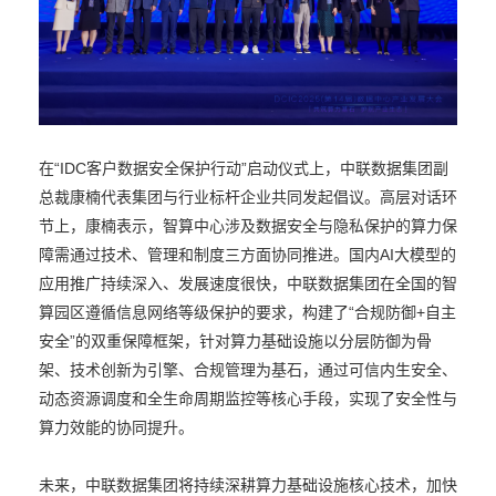
在“IDC客户数据安全保护行动”启动仪式上，中联数据集团副
总裁康楠代表集团与行业标杆企业共同发起倡议。高层对话环
节上，康楠表示，智算中心涉及数据安全与隐私保护的算力保
障需通过技术、管理和制度三方面协同推进。国内AI大模型的
应用推广持续深入、发展速度很快，中联数据集团在全国的智
算园区遵循信息网络等级保护的要求，构建了“合规防御+自主
安全”的双重保障框架，针对算力基础设施以分层防御为骨
架、技术创新为引擎、合规管理为基石，通过可信内生安全、
动态资源调度和全生命周期监控等核心手段，实现了安全性与
算力效能的协同提升。
未来，中联数据集团将持续深耕算力基础设施核心技术，加快