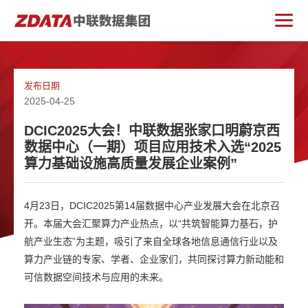
发布日期
2025-04-25
DCIC2025大会！中联数据张家口明蔚京西
数据中心（一期）项目应用技术入选“2025
算力基础设施高质量发展企业案例”
4月23日，DCIC2025第14届数据中心产业发展大会在北京召
开。本届大会汇聚算力产业热点，以“共筑智能算力基石，护
航产业生态”为主题，吸引了来自全球各地信息通信行业以及
算力产业链的专家、学者、企业家们，共同探讨算力新动能和
可信数据空间技术与应用的未来。