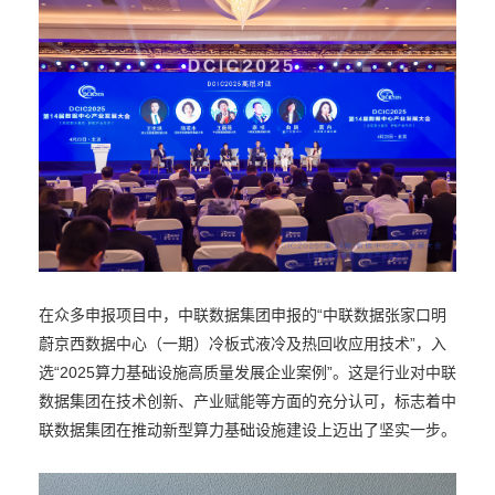
在众多申报项目中，中联数据集团申报的“中联数据张家口明
蔚京西数据中心（一期）冷板式液冷及热回收应用技术”，入
选“2025算力基础设施高质量发展企业案例”。这是行业对中联
数据集团在技术创新、产业赋能等方面的充分认可，标志着中
联数据集团在推动新型算力基础设施建设上迈出了坚实一步。