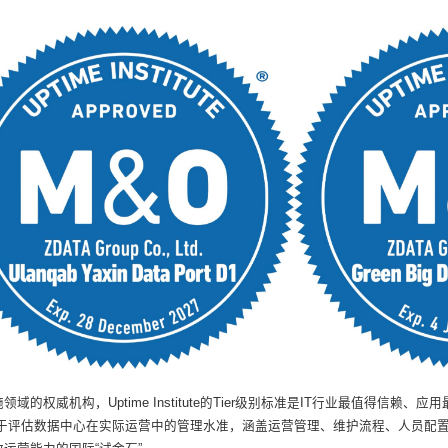
域的权威机构，Uptime Institute的Tier级别标准是IT行业最值得信
注于评估数据中心在实际运营中的管理水准，涵盖运营管理、维护流程、人员配