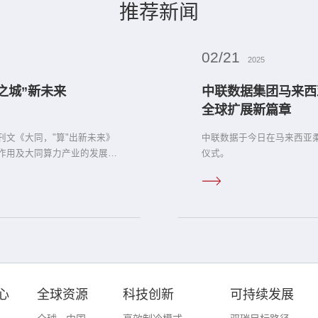
推荐新闻
02/21
2025
之城”新未来
中联数据集团马来西
全球扩展新篇章
文《大同，"算"出新未来》
中联数据于今日在马来西亚柔
作用及大同算力产业的发展情
仪式。
展中的创新实践与突出贡献。
心
全球资源
科技创新
可持续发展