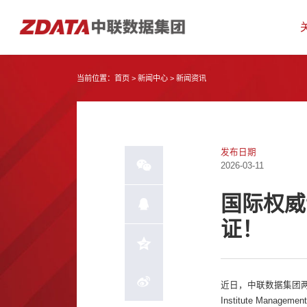
当前位置：
首页
>
新闻中心
>
新闻资讯
发布日期
2026-03-11
国际权威
证！
近日，中联数据集团两
Institute Manage