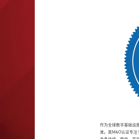
作为全球数字基础设施领
准。其M&O认证专