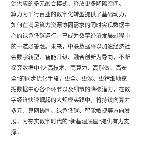
源供应的多元融合模式，释放更多降碳空间。
算力为千行百业的数字化转型提供了基础动力，
如何在满足算力资源协同需求的同时实现数据中
心的绿色低碳运行，已成为数字经济发展过程中
的一道必答题。未来，中联数据将以加速经济社
会数字转型、智能升级、融合创新为导向，不断
探究数据中心“高技术、高算力、高能效、高安
全”的同步优化手段，更全、更深、更精细地挖
掘数据中心各个环节以及细节的降碳潜力，在数
字经济快速崛起的大规模实践中，将持续向算力
多元、算网协同、绿色低碳、智能敏捷等方向发
展，为夯实数字时代的“新基建底座”提供有力支
撑。