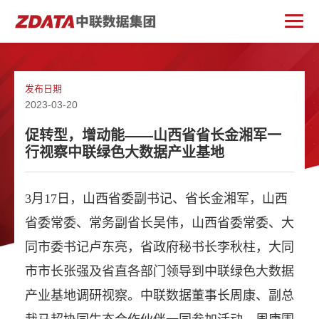
发布日期
2023-03-20
促转型，增动能——山西省省长金湘军一
行视察中联绿色大数据产业基地
3月17日，山西省委副书记、省长金湘军，山西
省委常委、常务副省长吴伟，山西省委常委、大
同市委书记卢东亮，省政府秘书长李秋柱，大同
市市长张强及省直各部门领导到中联绿色大数据
产业基地调研视察。中联数据董事长周康、副总