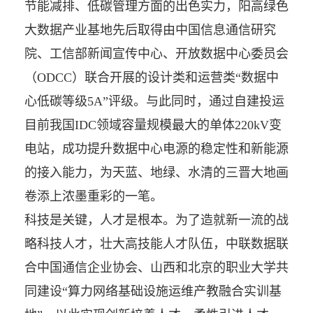
节能减排、低碳管理方面的出色实力，阳高绿色
大数据产业基地先后取得由中国信息通信研究
院、工信部新闻宣传中心、开放数据中心委员会
（ODCC）联合开展的设计类和运营类“数据中
心低碳等级5A”评级。与此同时，通过自建投运
目前我国IDC领域容量规模最大的单体220kV变
电站，成功提升数据中心电源的稳定性和新能源
的接入能力，为天蓝、地绿、水清的三晋大地画
卷添上浓墨重彩的一笔。
科技是关键，人才是根本。为了造就新一流的战
略科技人才，壮大高技能人才队伍，中联数据联
合中国通信企业协会、山西和北京的职业大学共
同建设“算力网络基础设施运维产教融合实训基