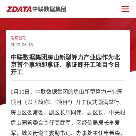
发布日期
2023-06-15
中联数据集团房山新型算力产业园作为北
京首个拿地即拿证、拿证即开工项目今日
开工
6月15日，中联数据集团的房山新型算力产业园
项目（以下简称：“项目”）开工仪式圆满举行。
房山区委常委、副区长周同伟，副区长、中关村
房山园管委会主任高武军，区经信局局长李爱
军，城关街道工委副书记、办事处主任申希森，