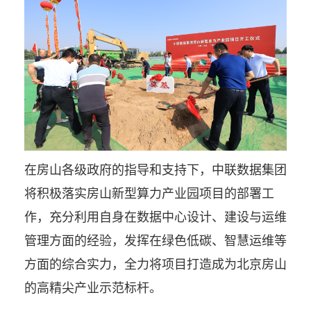
在房山各级政府的指导和支持下，中联数据集团
将积极落实房山新型算力产业园项目的部署工
作，充分利用自身在数据中心设计、建设与运维
管理方面的经验，发挥在绿色低碳、智慧运维等
方面的综合实力，全力将项目打造成为北京房山
的高精尖产业示范标杆。