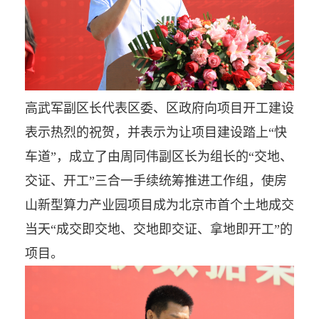
高武军副区长代表区委、区政府向项目开工建设
表示热烈的祝贺，并表示为让项目建设踏上“快
车道”，成立了由周同伟副区长为组长的“交地、
交证、开工”三合一手续统筹推进工作组，使房
山新型算力产业园项目成为北京市首个土地成交
当天“成交即交地、交地即交证、拿地即开工”的
项目。