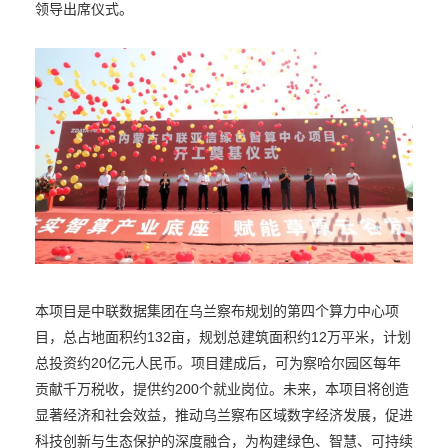
领导出席仪式。
本项目是中联数据集团在乌兰察布规划的第四个算力中心项
目，总占地面积约132亩，规划总建筑面积约12万平米，计划
总投资约20亿元人民币。项目建成后，可为察哈尔园区每年
贡献千万税收，提供约200个就业岗位。未来，本项目将创造
显著经济和社会效益，推动乌兰察布区域数字经济发展，促进
科技创新与生态保护的深度融合，为构建绿色、智慧、可持续